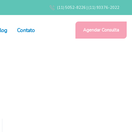
(11) 5052-8226 | (11) 93376-2022
log
Contato
Agendar Consulta