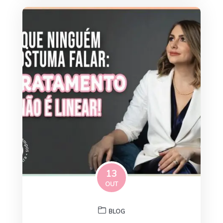
13
OUT
BLOG